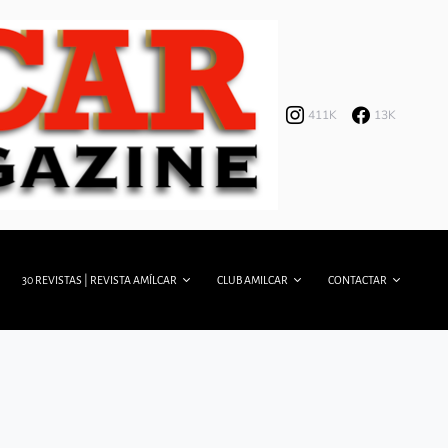
411K
13K
30 REVISTAS | REVISTA AMÍLCAR
CLUB AMILCAR
CONTACTAR