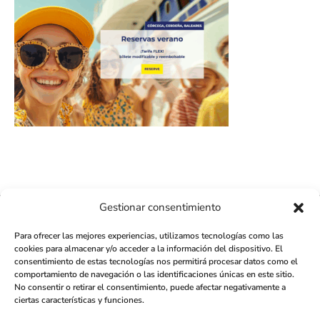
Gestionar consentimiento
Para ofrecer las mejores experiencias, utilizamos tecnologías como las
411K
13K
cookies para almacenar y/o acceder a la información del dispositivo. El
© 2026 - AMILCAR LATINO MAGAZINE by AMILCAR MAGAZINE GROUP
consentimiento de estas tecnologías nos permitirá procesar datos como el
- Web - Editorial - Relaciones Públicas:
AGENCE MÉDIANE
comportamiento de navegación o las identificaciones únicas en este sitio.
No consentir o retirar el consentimiento, puede afectar negativamente a
ciertas características y funciones.