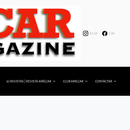
411K
13K
30 REVISTAS | REVISTA AMÍLCAR
CLUB AMILCAR
CONTACTAR