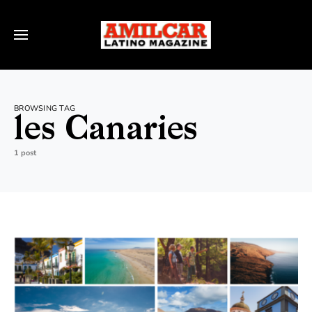
BROWSING TAG
les Canaries
1 post