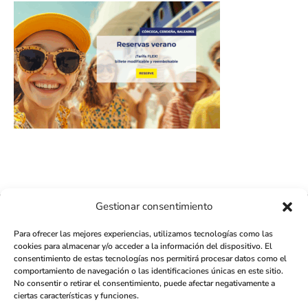
Gestionar consentimiento
411K
13K
Para ofrecer las mejores experiencias, utilizamos tecnologías como las
cookies para almacenar y/o acceder a la información del dispositivo. El
© 2026 - AMILCAR LATINO MAGAZINE by AMILCAR MAGAZINE GROUP
consentimiento de estas tecnologías nos permitirá procesar datos como el
- Web - Editorial - Relaciones Públicas:
AGENCE MÉDIANE
comportamiento de navegación o las identificaciones únicas en este sitio.
No consentir o retirar el consentimiento, puede afectar negativamente a
ciertas características y funciones.