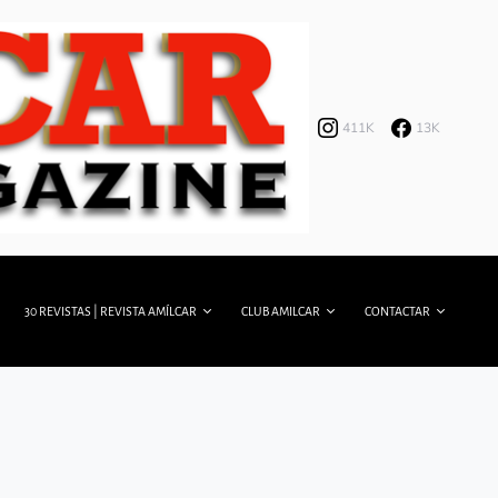
411K
13K
30 REVISTAS | REVISTA AMÍLCAR
CLUB AMILCAR
CONTACTAR