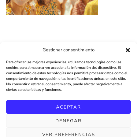
Gestionar consentimiento
411K
13K
Para ofrecer las mejores experiencias, utilizamos tecnologías como las
cookies para almacenar y/o acceder a la información del dispositivo. El
© 2026 - AMILCAR LATINO MAGAZINE by AMILCAR MAGAZINE GROUP
consentimiento de estas tecnologías nos permitirá procesar datos como el
- Web - Editorial - Relaciones Públicas:
AGENCE MÉDIANE
comportamiento de navegación o las identificaciones únicas en este sitio.
No consentir o retirar el consentimiento, puede afectar negativamente a
ciertas características y funciones.
ACEPTAR
DENEGAR
AMILCAR LATINO MAG
NOTICIAS SOBRE LA REVISTA AMILCAR LATINO
VER PREFERENCIAS
VIAJAR – VIAJES A PRECIOS DE CLUB
30 REVISTAS | REVISTA AMÍLCAR